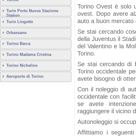
Torino Ovest è solo u
Turin Porto Nuova Stazione
ovest. Dopo avere alz
Station
auto a buon mercato a 
Turin Lingotto
Se stai cercando cose
Orbassano
della Juventus il Stadi
Torino Barca
del Valentino e la Mol
Torino.
Torino Madama Cristina
Se stai cercando di b
Torino Nichelino
Torino occidentale per
Aeroporto di Torino
avete bisogno di otten
Con il noleggio di au
occidentale con facili
se avete intenzion
raggiungere il vicino 
Autonoleggio si occupa
Affittiamo i seguenti