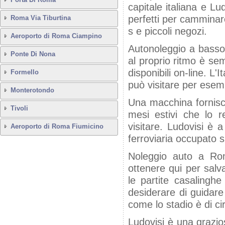
capitale italiana e Lu
perfetti per camminare
Roma Via Tiburtina
s e piccoli negozi.
Aeroporto di Roma Ciampino
Autonoleggio a basso 
Ponte Di Nona
al proprio ritmo è sem
disponibili on-line. L'
Formello
può visitare per esemp
Monterotondo
Una macchina fornisce
Tivoli
mesi estivi che lo re
visitare. Ludovisi è 
Aeroporto di Roma Fiumicino
ferroviaria occupato s
Noleggio auto a Ro
ottenere qui per salv
le partite casalingh
desiderare di guidare 
come lo stadio è di ci
Ludovisi è una grazi