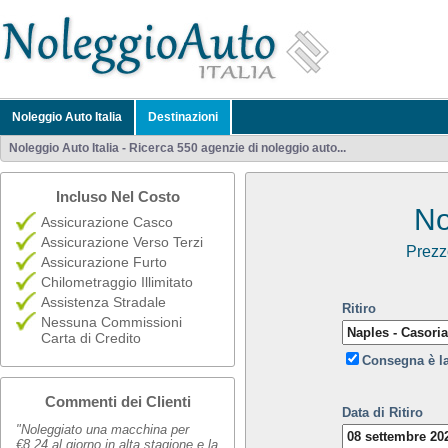
Noleggio Auto Italia
Destinazioni
Noleggio Auto Italia - Ricerca 550 agenzie di noleggio auto...
Incluso Nel Costo
No
Assicurazione Casco
Assicurazione Verso Terzi
Prezz
Assicurazione Furto
Chilometraggio Illimitato
Assistenza Stradale
Ritiro
Nessuna Commissioni
Carta di Credito
Consegna è l
Commenti dei Clienti
Data di Ritiro
"Noleggiato una macchina per
€8,24 al giorno in alta stagione e la