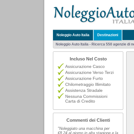
Noleggio Auto Italia
Destinazioni
Noleggio Auto Italia - Ricerca 550 agenzie di no
Incluso Nel Costo
Assicurazione Casco
Assicurazione Verso Terzi
Assicurazione Furto
Chilometraggio Illimitato
Assistenza Stradale
Nessuna Commissioni
Carta di Credito
Commenti dei Clienti
"Noleggiato una macchina per
€8,24 al giorno in alta stagione e la