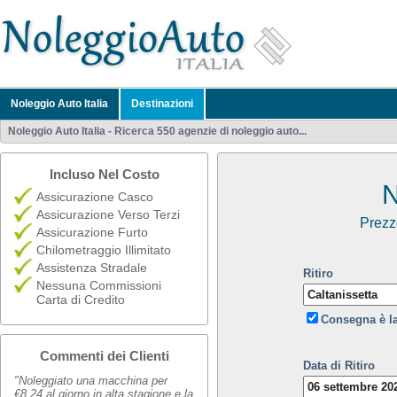
Noleggio Auto Italia
Destinazioni
Noleggio Auto Italia - Ricerca 550 agenzie di noleggio auto...
Incluso Nel Costo
N
Assicurazione Casco
Assicurazione Verso Terzi
Prezz
Assicurazione Furto
Chilometraggio Illimitato
Assistenza Stradale
Ritiro
Nessuna Commissioni
Carta di Credito
Consegna è l
Commenti dei Clienti
Data di Ritiro
"Noleggiato una macchina per
€8,24 al giorno in alta stagione e la