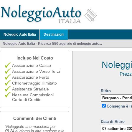
Noleggio Auto Italia
Destinazioni
Noleggio Auto Italia - Ricerca 550 agenzie di noleggio auto...
Incluso Nel Costo
Noleggi
Assicurazione Casco
Assicurazione Verso Terzi
Prezz
Assicurazione Furto
Chilometraggio Illimitato
Assistenza Stradale
Ritiro
Nessuna Commissioni
Carta di Credito
Consegna è l
Commenti dei Clienti
Data di Ritiro
"Noleggiato una macchina per
€8,24 al giorno in alta stagione e la